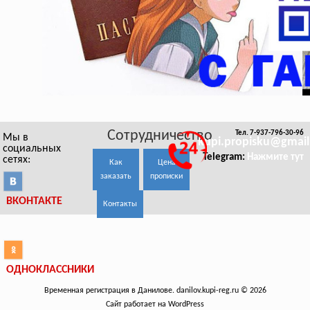
Сотрудничество
Тел. 7-937-796-30-96
Мы в
kupi.propisku@gmai
социальных
Telegram:
Нажмите тут
сетях:
Как
Цена
заказать
прописки
ВКОНТАКТЕ
Контакты
ОДНОКЛАССНИКИ
Временная регистрация в Данилове. danilov.kupi-reg.ru © 2026
Сайт работает на WordPress